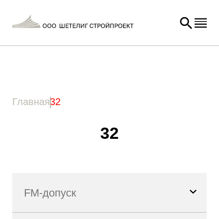
Главная
/ Товар Длина полной резьбы (lg) / 32
Главная
32
32