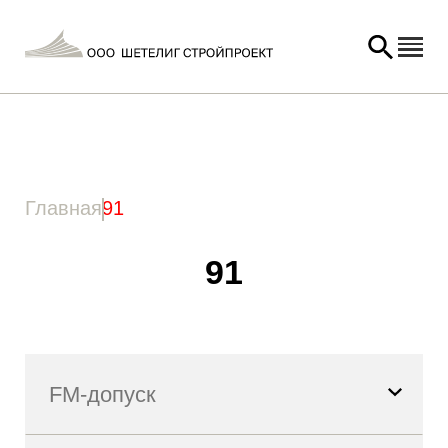
Главная
/ Товар Длина анкера (l) / 91
Главная
91
91