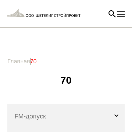
Главная
/ Товар Длина анкера (l) / 70
Главная
70
70