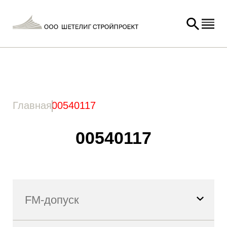
Главная
/ Товар Артикул / 00540117
Главная
00540117
00540117