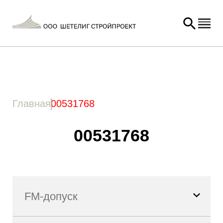
Главная
/ Товар Артикул / 00531768
Главная
00531768
00531768