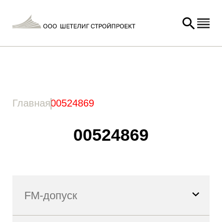
Главная
/ Товар Артикул / 00524869
Главная
00524869
00524869