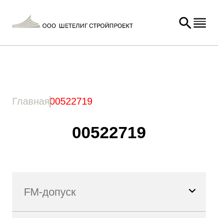
Главная
/ Товар Артикул / 00522719
Главная
00522719
00522719