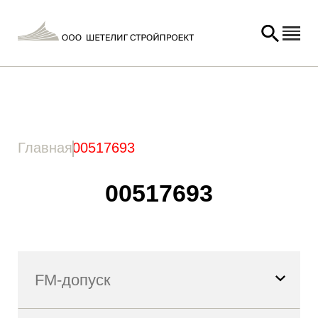
Главная
/ Товар Артикул / 00517693
Главная
00517693
00517693