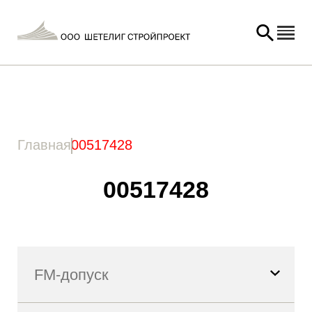
Главная
/ Товар Артикул / 00517428
Главная
00517428
00517428