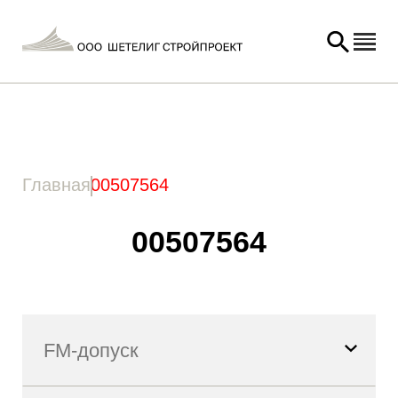
Главная
/ Товар Артикул / 00507564
Главная
00507564
00507564