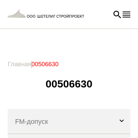
Главная
/ Товар Артикул / 00506630
Главная
00506630
00506630