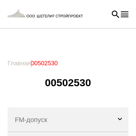
Главная
/ Товар Артикул / 00502530
Главная
00502530
00502530