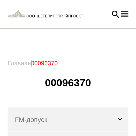
Главная
/ Товар Артикул / 00096370
Главная
00096370
00096370