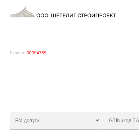
Главная
/ Товар Артикул / 00094759
Главная
00094759