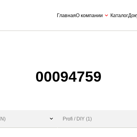
Главная
О компании
Каталог
Док
00094759