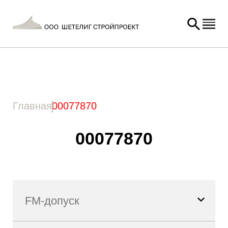
Главная
/ Товар Артикул / 00077870
Главная
00077870
00077870