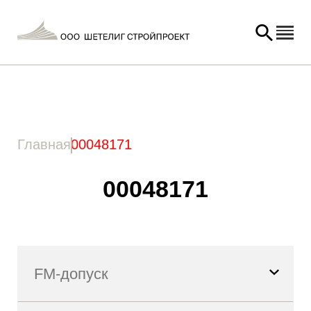
Главная
/ Товар Артикул / 00048171
Главная
00048171
00048171