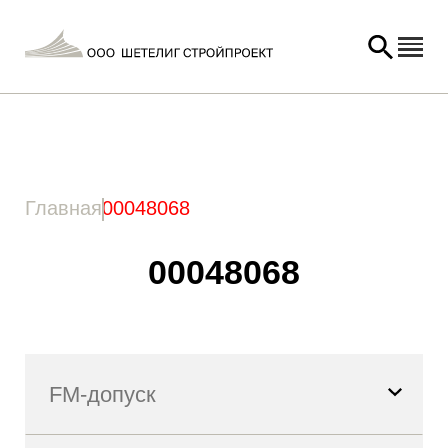
Главная
/ Товар Артикул / 00048068
Главная
00048068
00048068