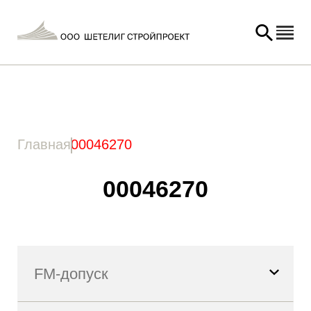
Главная
/ Товар Артикул / 00046270
Главная
00046270
00046270