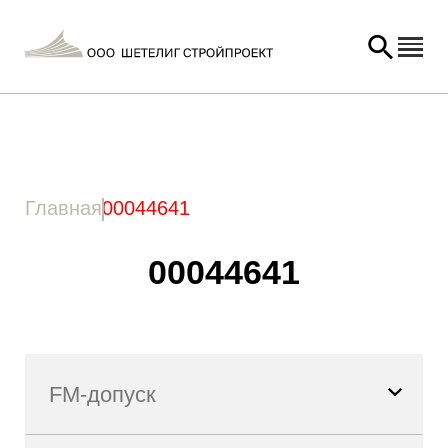
Главная
/ Товар Артикул / 00044641
Главная
00044641
00044641