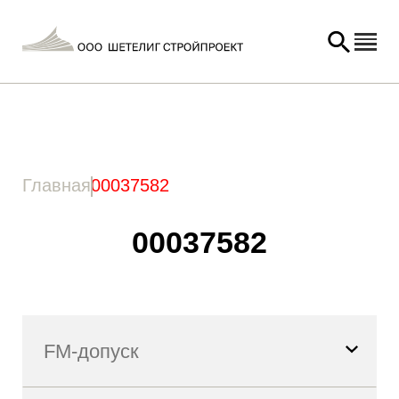
Главная
/ Товар Артикул / 00037582
Главная
00037582
00037582